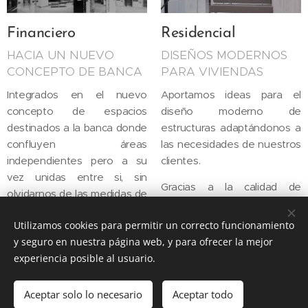
Financiero
Residencial
HACIA UN NUEVO
DISEÑOS MODERNOS
CONCEPTO DE BANCA
PARA VIVIENDAS
Integrados en el nuevo
Aportamos ideas para el
concepto de espacios
diseño moderno de
destinados a la banca donde
estructuras adaptándonos a
confluyen áreas
las necesidades de nuestros
independientes pero a su
clientes.
vez unidas entre si, sin
Gracias a la calidad de
olvidarnos de las medidas de
nuestros materiales, los
seguridad necesarias en sus
proyectos son sostenibles
Utilizamos cookies para permitir un correcto funcionamiento
instalaciones.
con el medio ambiente y
y seguro en nuestra página web, y para ofrecer la mejor
eficientes lo que permite un
experiencia posible al usuario.
ahorro energético en las
instalaciones.
Aceptar solo lo necesario
Aceptar todo